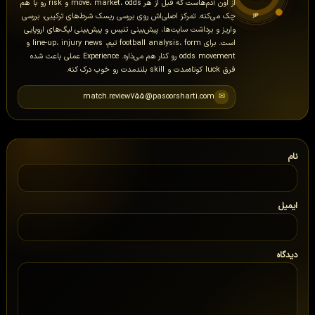
از اون آدم‌هاست که قبل از هر move، market، odds و risk رو با هم
چک می‌کنه. تمرکز اصلی‌اش روی بررسی ریسک شرط‌های ترکیبی، بررسی
واریز و برداشت سایت‌ها، پیش‌بینی تنیس و پیش‌بینی لیگ‌های اروپایی
است. برای football analysis، form تیم، line-up، injury news و
odds movement رو کنار هم می‌ذاره. Experience عملی باعث شده
فرق luck کوتاه‌مدت و skill بلندمدت رو خوب درک کنه.
match.review755@pasoorsharti.com
✉
نام
ایمیل
دیدگاه